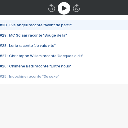
#30 : Eve Angeli raconte "Avant de partir"
#29 : MC Solaar raconte "Bouge de là"
28 : Lorie raconte "Je vais vite"
#27 : Christophe Willem raconte "Jacques a dit"
#26 : Chimène Badi raconte "Entre nous"
#25 : Indochine raconte "3e sexe"
#24 : Zaho raconte "C'est chelou"
#23 : Patrick Bruel raconte "Au café des délices"
#22 : Kyo raconte "Le chemin"
#21 : Nolwenn Leroy raconte "Cassé"
#20 : Patrick Hernandez raconte "Born to be alive"