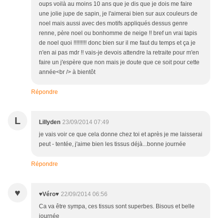
oups voilà au moins 10 ans que je dis que je dois me faire
une jolie jupe de sapin, je l'aimerai bien sur aux couleurs de
noel mais aussi avec des motifs appliqués dessus genre
renne, père noel ou bonhomme de neige !! bref un vrai tapis
de noel quoi !!!!!!!!! donc bien sur il me faut du temps et ça je
n'en ai pas mdr !! vais-je devois attendre la retraite pour m'en
faire un j'espère que non mais je doute que ce soit pour cette
année<br /> à bientôt
Répondre
L
Lillyden
23/09/2014 07:49
je vais voir ce que cela donne chez toi et après je me laisserai
peut - tentée, j'aime bien les tissus déjà...bonne journée
Répondre
♥
♥Véro♥
22/09/2014 06:56
Ca va être sympa, ces tissus sont superbes. Bisous et belle
journée