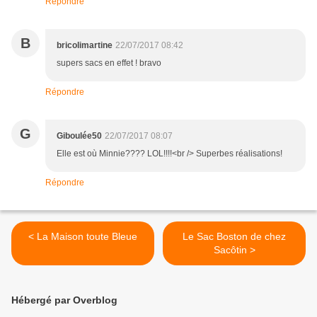
Répondre
B
bricolimartine
22/07/2017 08:42
supers sacs en effet ! bravo
Répondre
G
Giboulée50
22/07/2017 08:07
Elle est où Minnie???? LOL!!!!<br /> Superbes réalisations!
Répondre
< La Maison toute Bleue
Le Sac Boston de chez
Sacôtin >
Hébergé par Overblog