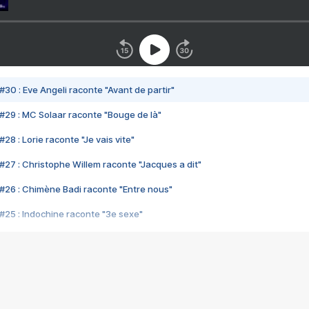
#30 : Eve Angeli raconte "Avant de partir"
#29 : MC Solaar raconte "Bouge de là"
28 : Lorie raconte "Je vais vite"
#27 : Christophe Willem raconte "Jacques a dit"
#26 : Chimène Badi raconte "Entre nous"
#25 : Indochine raconte "3e sexe"
#24 : Zaho raconte "C'est chelou"
#23 : Patrick Bruel raconte "Au café des délices"
#22 : Kyo raconte "Le chemin"