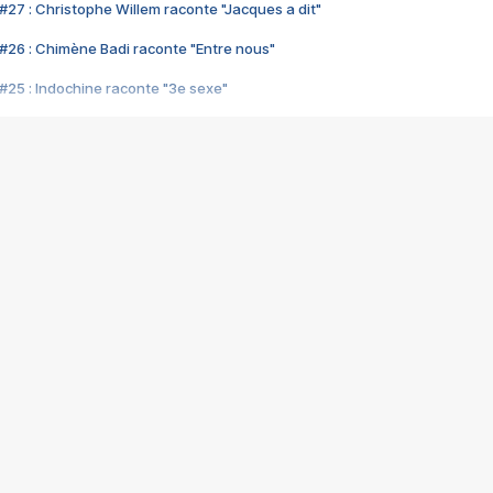
#27 : Christophe Willem raconte "Jacques a dit"
#26 : Chimène Badi raconte "Entre nous"
#25 : Indochine raconte "3e sexe"
#24 : Zaho raconte "C'est chelou"
#23 : Patrick Bruel raconte "Au café des délices"
#22 : Kyo raconte "Le chemin"
#21 : Nolwenn Leroy raconte "Cassé"
#20 : Patrick Hernandez raconte "Born to be alive"
#19 : Lorie raconte "Près de moi"
#18 : Michael Jones raconte "A nos actes manqués" (avec Jean-Jacque
#17 : Khaled raconte "Aïcha"
#16 : Corneille raconte "Parce qu'on vient de loin"
#15 : Indochine raconte "L'aventurier"