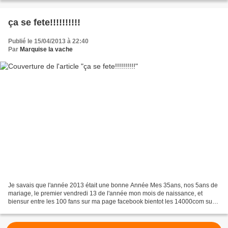
ça se fete!!!!!!!!!!
Publié le 15/04/2013 à 22:40
Par
Marquise la vache
Je savais que l'année 2013 était une bonne Année Mes 35ans, nos 5ans de
mariage, le premier vendredi 13 de l'année mon mois de naissance, et
biensur entre les 100 fans sur ma page facebook bientot les 14000com sur
mon blog les 600 abonnés à ma news bientôt...