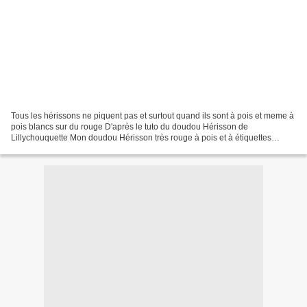
Tous les hérissons ne piquent pas et surtout quand ils sont à pois et meme à
pois blancs sur du rouge D'après le tuto du doudou Hérisson de
Lillychouquette Mon doudou Hérisson très rouge à pois et à étiquettes
participe à la chaine des doudous et pour...