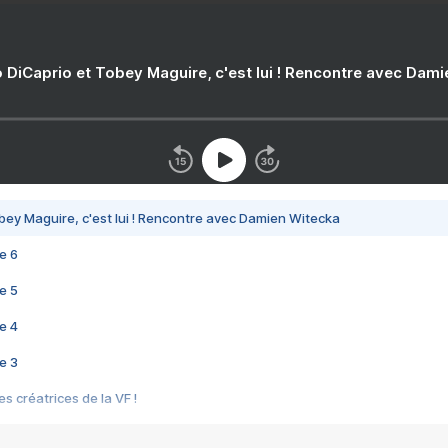
 DiCaprio et Tobey Maguire, c'est lui ! Rencontre avec Dam
bey Maguire, c'est lui ! Rencontre avec Damien Witecka
e 6
e 5
e 4
e 3
s créatrices de la VF !
e 2