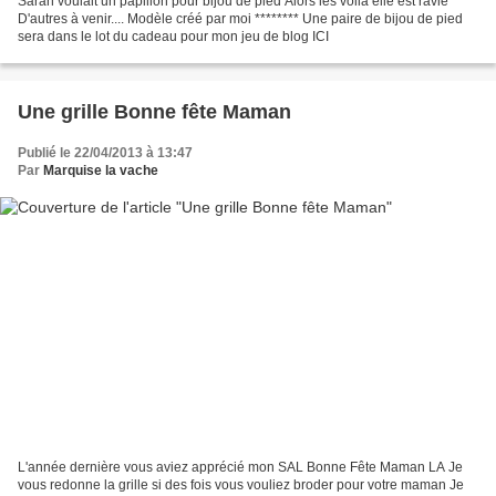
Sarah voulait un papillon pour bijou de pied Alors les voilà elle est ravie
D'autres à venir.... Modèle créé par moi ******** Une paire de bijou de pied
sera dans le lot du cadeau pour mon jeu de blog ICI
Une grille Bonne fête Maman
Publié le 22/04/2013 à 13:47
Par
Marquise la vache
L'année dernière vous aviez apprécié mon SAL Bonne Fête Maman LA Je
vous redonne la grille si des fois vous vouliez broder pour votre maman Je