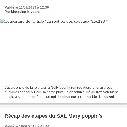
Publié le 11/09/2013 à 12:30
Par
Marquise la vache
J'avais envie de faire plaisir à Nelly pour la rentrée Alors je lui ai prévu
quelques cadeaux Pour sa petite puce un ensemble tiré du livre vetement
ample à superposer Pour son petit bonhomme un ensemble de couvert
gravé à son prénom Pour elle une petite...
Récap des étapes du SAL Mary poppin's
Publié le 10/09/2013 à 05:00