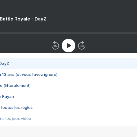
 Battle Royale - DayZ
 DayZ
 a 13 ans (et vous l'avez ignoré)
e (littéralement)
im Rayan
 toutes les règles
s les jeux vidéo
us choquant de Rockstar ? - Le scandale BULLY