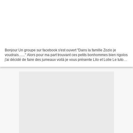
Bonjour Un groupe sur facebook s'est ouvert "Dans la famille Zozio je
voudrais......." Alors pour ma part trouvant ces petits bonhommes bien rigolos
j'ai décidé de faire des jumeaux voilà je vous présente Lilo et Lolie Le tuto
en russe Ici Je pense qu'il...