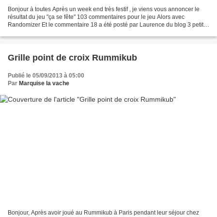
Bonjour à toutes Après un week end très festif , je viens vous annoncer le
résultat du jeu "ça se fête" 103 commentaires pour le jeu Alors avec
Randomizer Et le commentaire 18 a été posté par Laurence du blog 3 petits
points . Merci à toutes et tous ceux...
Grille point de croix Rummikub
Publié le 05/09/2013 à 05:00
Par
Marquise la vache
Bonjour, Après avoir joué au Rummikub à Paris pendant leur séjour chez