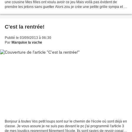
une cousine Mes filles ont voulu avoir ce jeu Mais voilà pas évident de
prendre les jetons sans guetter Alors zou je crée une petite grille sympa et à
mon aiguille à broder et hop...
C'est la rentrée!
Publié le 03/09/2013 à 06:30
Par
Marquise la vache
Bonjour à toutes Vos petit loups sont sur le chemin de l'école où sont déjà en
classe. Je vous assure je ne suis pas devant le pc j'ai programmé l'article 3
de mes loustics reprennent fièrement l'école. Ils sont ravies de revoir copains