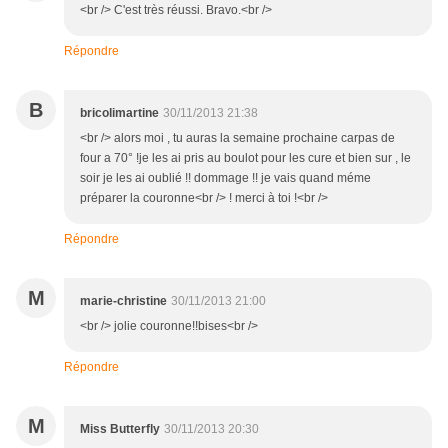
<br /> C'est très réussi. Bravo.<br />
Répondre
B
bricolimartine
30/11/2013 21:38
<br /> alors moi , tu auras la semaine prochaine carpas de
four a 70° !je les ai pris au boulot pour les cure et bien sur , le
soir je les ai oublié !! dommage !! je vais quand méme
préparer la couronne<br /> ! merci à toi !<br />
Répondre
M
marie-christine
30/11/2013 21:00
<br /> jolie couronne!!bises<br />
Répondre
M
Miss Butterfly
30/11/2013 20:30