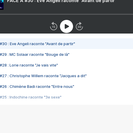
FACE A #30 : Eve Angeli raconte "Avant de partir"
#30 : Eve Angeli raconte "Avant de partir"
#29 : MC Solaar raconte "Bouge de là"
28 : Lorie raconte "Je vais vite"
#27 : Christophe Willem raconte "Jacques a dit"
#26 : Chimène Badi raconte "Entre nous"
#25 : Indochine raconte "3e sexe"
#24 : Zaho raconte "C'est chelou"
#23 : Patrick Bruel raconte "Au café des délices"
#22 : Kyo raconte "Le chemin"