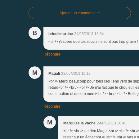
Ajouter un commentaire
B
bricolimartine
24/05/2013 18:54
<br /> j'espére que tes soucis ne sont pas trop grave !
Répondre
M
Magali
23/05/2013 11:12
<br /> Merci beaucoup pour tous ces liens vers de sup
retard<br /> <br /> <br /> Je n'ai fait que le chou et i
continuation et encore merci<br /> <br /> <br /> Belle 
Répondre
M
Marquise la vache
24/05/2013 10:48
<br /> <br /> de rien Magali<br /> <br /> <br />
rester sur un échec<br /> <br /> <br /> vas y 