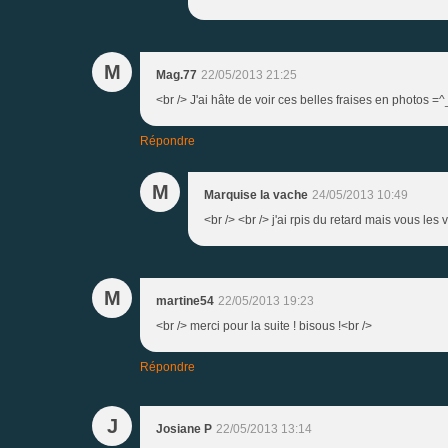
M
Mag.77
22/05/2013 21:25
<br /> J'ai hâte de voir ces belles fraises en photos =^
Répondre
M
Marquise la vache
24/05/2013 10:49
<br /> <br /> j'ai rpis du retard mais vous les 
M
martine54
22/05/2013 19:23
<br /> merci pour la suite ! bisous !<br />
Répondre
J
Josiane P
22/05/2013 13:14