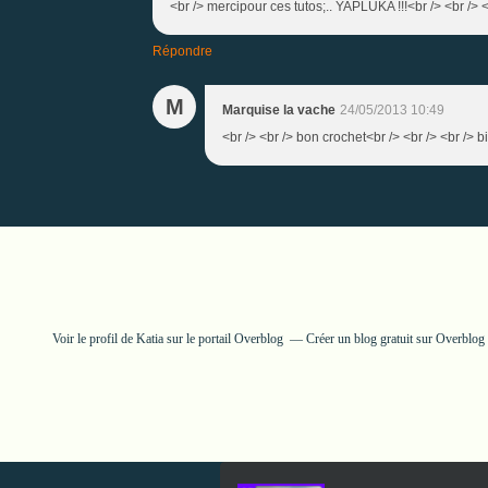
<br /> mercipour ces tutos;.. YAPLUKA !!!<br /> <br /> <
Répondre
M
Marquise la vache
24/05/2013 10:49
<br /> <br /> bon crochet<br /> <br /> <br /> b
Voir le profil de
Katia
sur le portail Overblog
Créer un blog gratuit sur Overblog