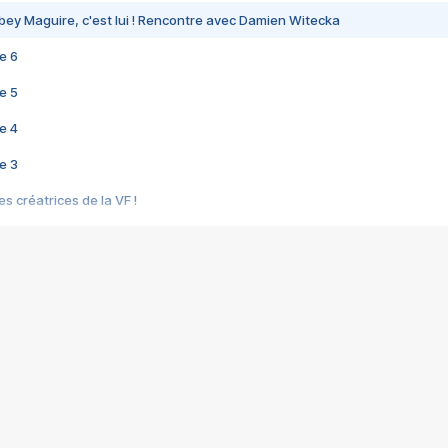
bey Maguire, c'est lui ! Rencontre avec Damien Witecka
e 6
e 5
e 4
e 3
s créatrices de la VF !
e 2
e 1
e Mektoub My Love arrive enfin ! Rencontre avec Shaïn Boumedine et Sal
i : après Toni en famille
elle réalise le bouleversant Dites lui que je l'aime
ais ! Rencontre autour de Vie privée de Rebecca Zlotowski