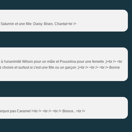
 Saturnin et une fille: Daisy. Bises. Chantal<br />
l), à l'unanimité Wilson pour un mâle et Poucelina pour une femelle ;)<br /> <br
choisis et surtout si c'est une fille ou un garçon ;)<br /> <br /> <br /> Bonne
urquoi pas Caramel !<br /> <br /> <br /> Bisous...<br />