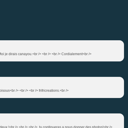
 Moi je dirais canayou.<br /> <br /> <br /> Cordialement<br />
sous<br /> <br /> <br /> frifricreations.<br />
deux !<br /> <br /> <br /> tu continueras a nous donner des photos!<br />