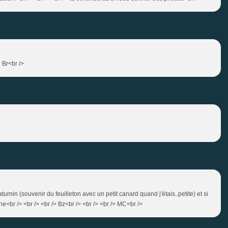
> Br<br />
turnin (souvenir du feuilleton avec un petit canard quand j'étais..petite) et si
e<br /> <br /> <br /> Bz<br /> <br /> <br /> MC<br />