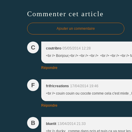
Commenter cet article
Ajouter un commentaire
C
coutribro
05/05/2014 12:28
<br /> Bonjour,<br /> <br /> <br /> <br /> <br /> <br />
Répondre
F
frifricreations
17/04/2014 19:46
<br /> couin couin ou cocote comme cela c'est mixte , bi
Répondre
B
bluetit
13/04/2014 21:33
<br /> ducky , comme dans ncis et puis ça va pour les 