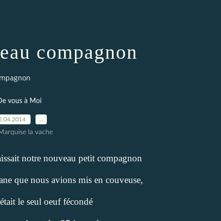
veau compagnon
ompagnon
De vous à Moi
2.04.2014
…
Marquise la vache
issait notre nouveau petit compagnon
 cane que nous avions mis en couveuse,
était le seul oeuf fécondé