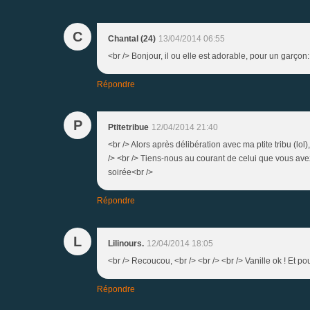
C
Chantal (24)
13/04/2014 06:55
<br /> Bonjour, il ou elle est adorable, pour un garçon:
Répondre
P
Ptitetribue
12/04/2014 21:40
<br /> Alors après délibération avec ma ptite tribu (lo
/> <br /> Tiens-nous au courant de celui que vous avez 
soirée<br />
Répondre
L
Lilinours.
12/04/2014 18:05
<br /> Recoucou, <br /> <br /> <br /> Vanille ok ! Et po
Répondre