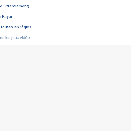
e (littéralement)
im Rayan
 toutes les règles
s les jeux vidéo
us choquant de Rockstar ? - Le scandale BULLY
e plus moche de Steam
du RÊVE tourne au CAUCHEMAR
pendant 8 heures
it… à tort
umiliés par un jeu vidéo
ire - Final Fantasy 8
ti un empire - Age of Empires