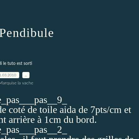
 Pendibule
i le tuto est sorti
1.03.2010
…
Marquise la vache
de coté de toile aida de 7pts/cm et
int arrière à 1cm du bord.