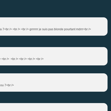
 7<br /> <br /> <br /> grrrrrrr je suis pas blonde pourtant mdrrr<br />
 <br /> <br /> <br /> <br /> <br />
 ou 7<br />