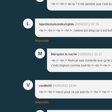
<br /> <br /> de la 7 il me semble que c'est écri
L
lapetitemaisondevirginie
20/09/2012 07:19
<br /> <br /> <br /> <br /> j'adore ton blog car il est
Répondre
M
Marquise la vache
20/09/2012 10:21
<br /> <br /> Alors je suis contente que ça te p
c'ests mignon comme tout<br /> <br /> <br /> <
V
vanille09
04/05/2011 19:56
<br /> <br /> merci pour ce joli tuto<br /> <br /> <br /> 
Répondre