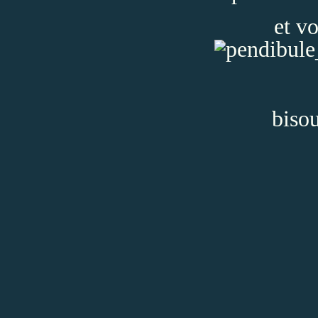
et vo
biso