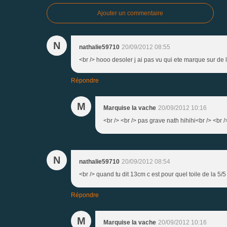
Ajouter un commentaire
N
nathalie59710
20/09/2012 08:55
<br /> hooo desoler j ai pas vu qui ete marque sur de la
Répondre
M
Marquise la vache
20/09/2012 10:16
<br /> <br /> pas grave nath hihihi<br /> <br />
N
nathalie59710
20/09/2012 08:54
<br /> quand tu dit 13cm c est pour quel toile de la 5/5
Répondre
M
Marquise la vache
20/09/2012 10:16