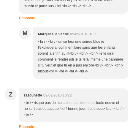
deçue et là je vais arreter car j'en ai un peu marre mdr et
ma<br /> puce aussi lol.<br /> <br /> <br />
Répondre
M
Marquise la vache
09/09/2010 10:53
<br /> <br /> on se fera une soirée blog je
t'expliquerai comment faire sans que les enfants
soient là enfin au lit<br /> <br /> <br /> je te dirai
comment le rendre joli je te ferai meme une bannière
si tu veut et que tu en a pas encore<br /> <br /> <br />
bisous<br /> <br /> <br /> <br />
Z
zazounette
09/09/2010 10:22
<br /> risque pas de me lacher la mienne est toute neuve et
ne sert pas beaucoup ! lol ! bonne journée, bisous<br /> <br />
<br />
Répondre