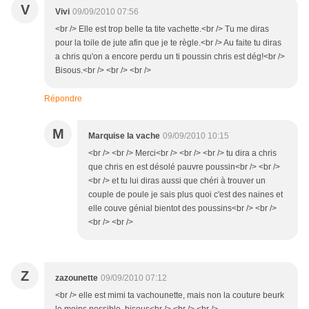
V
Vivi
09/09/2010 07:56
<br /> Elle est trop belle ta tite vachette.<br /> Tu me diras
pour la toile de jute afin que je te règle.<br /> Au faite tu diras
a chris qu'on a encore perdu un ti poussin chris est dég!<br />
Bisous.<br /> <br /> <br />
Répondre
M
Marquise la vache
09/09/2010 10:15
<br /> <br /> Merci<br /> <br /> <br /> tu dira a chris
que chris en est désolé pauvre poussin<br /> <br />
<br /> et tu lui diras aussi que chéri à trouver un
couple de poule je sais plus quoi c'est des naines et
elle couve génial bientot des poussins<br /> <br />
<br /> <br />
Z
zazounette
09/09/2010 07:12
<br /> elle est mimi ta vachounette, mais non la couture beurk