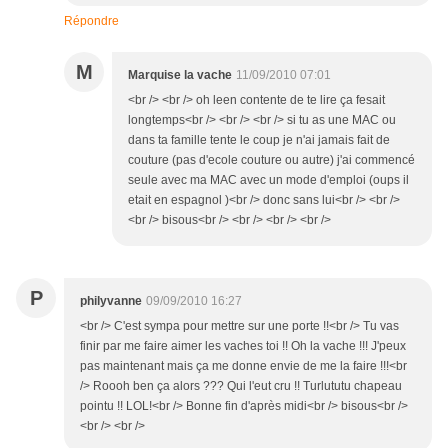
Répondre
M
Marquise la vache
11/09/2010 07:01
<br /> <br /> oh leen contente de te lire ça fesait
longtemps<br /> <br /> <br /> si tu as une MAC ou
dans ta famille tente le coup je n'ai jamais fait de
couture (pas d'ecole couture ou autre) j'ai commencé
seule avec ma MAC avec un mode d'emploi (oups il
etait en espagnol )<br /> donc sans lui<br /> <br />
<br /> bisous<br /> <br /> <br /> <br />
P
philyvanne
09/09/2010 16:27
<br /> C'est sympa pour mettre sur une porte !!<br /> Tu vas
finir par me faire aimer les vaches toi !! Oh la vache !!! J'peux
pas maintenant mais ça me donne envie de me la faire !!!<br
/> Roooh ben ça alors ??? Qui l'eut cru !! Turlututu chapeau
pointu !! LOL!<br /> Bonne fin d'après midi<br /> bisous<br />
<br /> <br />