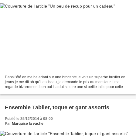
Dans l'été en me baladant sur une brocante je vois un superbe bustier en
jeans je me dit oh qu'il est beau, je demande le prix au monsieur il me
regarde bizarrement ben oui il a dut se dire une si petite taille pour cette
dame hihihi et quand je lui ai...
Ensemble Tablier, toque et gant assortis
Publié le 25/12/2014 à 08:00
Par
Marquise la vache