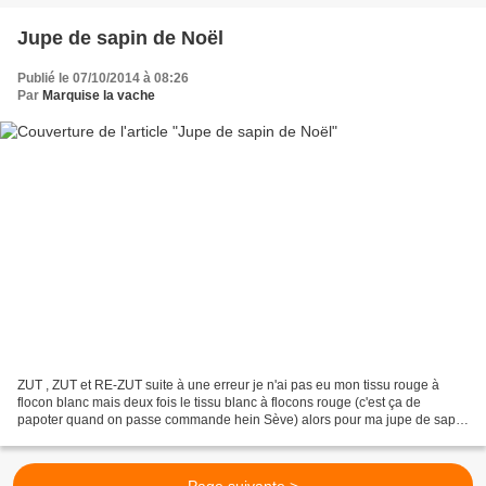
Jupe de sapin de Noël
Publié le 07/10/2014 à 08:26
Par
Marquise la vache
ZUT , ZUT et RE-ZUT suite à une erreur je n'ai pas eu mon tissu rouge à
flocon blanc mais deux fois le tissu blanc à flocons rouge (c'est ça de
papoter quand on passe commande hein Sève) alors pour ma jupe de sapin
de Noël c'est raté pour l'instant. Mais...