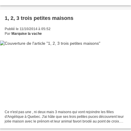
sont prêtes. Et avec ma...
1, 2, 3 trois petites maisons
Publié le 11/10/2014 à 05:52
Par
Marquise la vache
Ce n'est pas une , ni deux mais 3 maisons qui vont rejoindre les filles
d'Angélique à Quebec. J'ai hâte que ses trois petites puces découvrent leur
jolie maison avec le prénom et leur animal favori brodé au point de croix.
Une jolie maison verte pour...