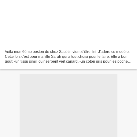
Voilà mon 6ème boston de chez Sacôtin vient d'être fini. J'adore ce modèle.
Cette fois c'est pour ma fille Sarah qui a tout choisi pour le faire. Elle a bon
goût: -un tissu simili cuir serpent vert canard, -un coton gris pour les poches
latérales -un...