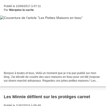
Publié le 22/06/2017 à 07:11
Par
Marquise la vache
Bonjour à toutes et tous, Voilà un moment que je n'ai pas publié sur mon
blog. J'ai décidé de coudre des sacs maisons en tissu pour cet été j'expose
sur divers marché artisanaux. Regardez ces jolies petites maisons ! Les
enfants comme les adultes les...
Les Minnie défilent sur les protèges carnet
Publié le 11/02/2015 à 08:40