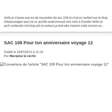
Voilà je n'avais pas eu de nouvelles du sac 108 et c'est en surfant sur le blog
d'Isaouvrages que j'ai vu qu'elle avait envoyé son colis à Doodie Voilà ce
qu'il contenait c'est trop joli et surtout ça doit etre miamm voilà encore un
grand voyage il a...
SAC 108 Pour ton anniversaire voyage 12
Publié le 16/07/2013 à 11:34
Par
Marquise la vache