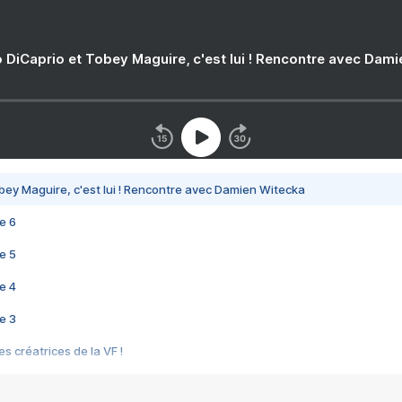
 DiCaprio et Tobey Maguire, c'est lui ! Rencontre avec Dam
bey Maguire, c'est lui ! Rencontre avec Damien Witecka
e 6
e 5
e 4
e 3
s créatrices de la VF !
e 2