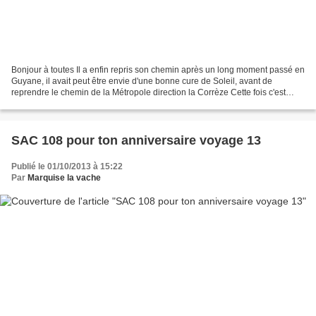
Bonjour à toutes Il a enfin repris son chemin après un long moment passé en
Guyane, il avait peut être envie d'une bonne cure de Soleil, avant de
reprendre le chemin de la Métropole direction la Corrèze Cette fois c'est
Giboulée qui a été gatée. Pour...
SAC 108 pour ton anniversaire voyage 13
Publié le 01/10/2013 à 15:22
Par
Marquise la vache