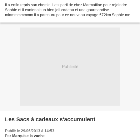
Il a enfin repris son chemin Il est parti de chez Marmottine pour rejoindre
Sophie et il contenait un bien joli cadeau et une gourmandise
miammmmmmm il a parcouru pour ce nouveau voyage 572km Sophie me
signale qu'elle enverra le sac à Isaouvrages d'ici...
Publicité
Les Sacs à cadeaux s'accumulent
Publié le 29/06/2013 à 14:53
Par
Marquise la vache