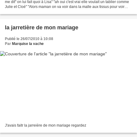
me dit" on lui fait quoi à Lisa" "ah oui c'est vrai elle voulait un tablier comme
Julie et Cloé" "Alors maman on va voir dans la malle aux tissus pour voir
celui qui pourrais...
la jarretière de mon mariage
Publié le 26/07/2010 à 10:08
Par
Marquise la vache
J'avais faitr la jarreière de mon mariage regardez