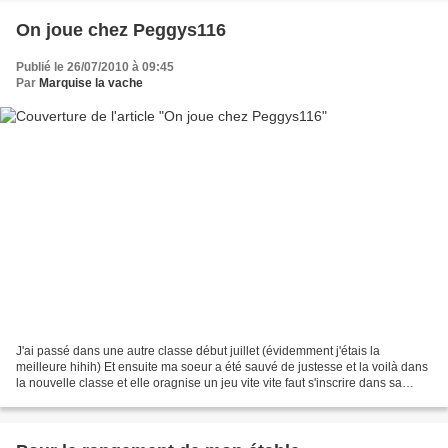
On joue chez Peggys116
Publié le 26/07/2010 à 09:45
Par
Marquise la vache
J'ai passé dans une autre classe début juillet (évidemment j'étais la
meilleure hihih) Et ensuite ma soeur a été sauvé de justesse et la voilà dans
la nouvelle classe et elle oragnise un jeu vite vite faut s'inscrire dans sa
nouvelle porcherie cliquez...