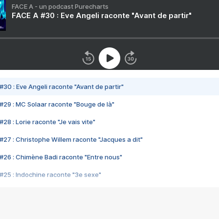
FACE A - un podcast Purecharts
FACE A #30 : Eve Angeli raconte "Avant de partir"
#30 : Eve Angeli raconte "Avant de partir"
#29 : MC Solaar raconte "Bouge de là"
28 : Lorie raconte "Je vais vite"
#27 : Christophe Willem raconte "Jacques a dit"
#26 : Chimène Badi raconte "Entre nous"
#25 : Indochine raconte "3e sexe"
#24 : Zaho raconte "C'est chelou"
#23 : Patrick Bruel raconte "Au café des délices"