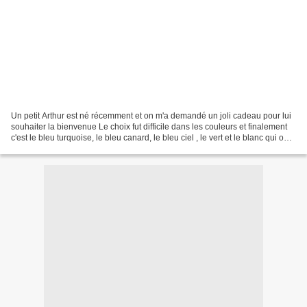
Un petit Arthur est né récemment et on m'a demandé un joli cadeau pour lui
souhaiter la bienvenue Le choix fut difficile dans les couleurs et finalement
c'est le bleu turquoise, le bleu canard, le bleu ciel , le vert et le blanc qui ont
été choisi Je...