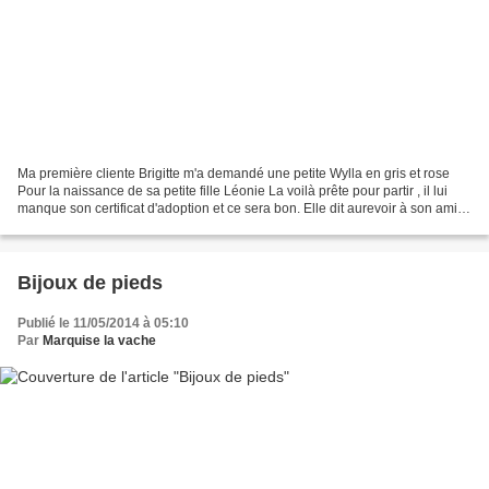
Ma première cliente Brigitte m'a demandé une petite Wylla en gris et rose
Pour la naissance de sa petite fille Léonie La voilà prête pour partir , il lui
manque son certificat d'adoption et ce sera bon. Elle dit aurevoir à son amie
Wylla (violette) Wylla...
Bijoux de pieds
Publié le 11/05/2014 à 05:10
Par
Marquise la vache