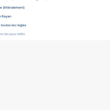
e (littéralement)
im Rayan
 toutes les règles
s les jeux vidéo
us choquant de Rockstar ? - Le scandale BULLY
e plus moche de Steam
du RÊVE tourne au CAUCHEMAR
pendant 8 heures
it… à tort
umiliés par un jeu vidéo
ire - Final Fantasy 8
ti un empire - Age of Empires