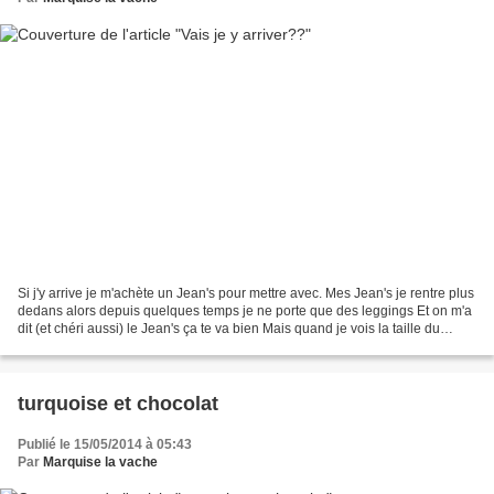
Si j'y arrive je m'achète un Jean's pour mettre avec. Mes Jean's je rentre plus
dedans alors depuis quelques temps je ne porte que des leggings Et on m'a
dit (et chéri aussi) le Jean's ça te va bien Mais quand je vois la taille du
dernier acheté et que...
turquoise et chocolat
Publié le 15/05/2014 à 05:43
Par
Marquise la vache