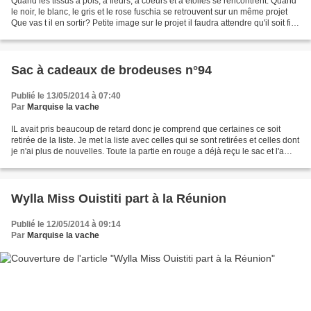
Quand les tissus à pois, à fleurs, à coeurs et à étoiles se rencontrent. Quand
le noir, le blanc, le gris et le rose fuschia se retrouvent sur un même projet
Que vas t il en sortir? Petite image sur le projet il faudra attendre qu'il soit fini
pour en...
Sac à cadeaux de brodeuses n°94
Publié le 13/05/2014 à 07:40
Par
Marquise la vache
IL avait pris beaucoup de retard donc je comprend que certaines ce soit
retirée de la liste. Je met la liste avec celles qui se sont retirées et celles dont
je n'ai plus de nouvelles. Toute la partie en rouge a déjà reçu le sac et l'a
renvoyé il est actuellement...
Wylla Miss Ouistiti part à la Réunion
Publié le 12/05/2014 à 09:14
Par
Marquise la vache