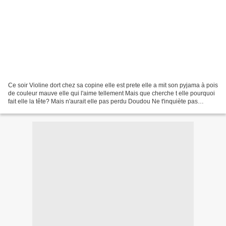
Ce soir Violine dort chez sa copine elle est prete elle a mit son pyjama à pois
de couleur mauve elle qui l'aime tellement Mais que cherche t elle pourquoi
fait elle la tête? Mais n'aurait elle pas perdu Doudou Ne t'inquiète pas
Violine ton doudou est...