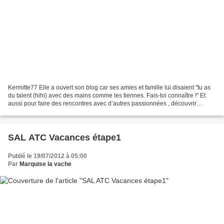
Kermitte77 Elle a ouvert son blog car ses amies et famille lui disaient "tu as
du talent (hihi) avec des mains comme les tiennes. Fais-toi connaître !" Et
aussi pour faire des rencontres avec d’autres passionnées , découvrir
d’autres mondes dans la création...
SAL ATC Vacances étape1
Publié le 19/07/2012 à 05:00
Par
Marquise la vache