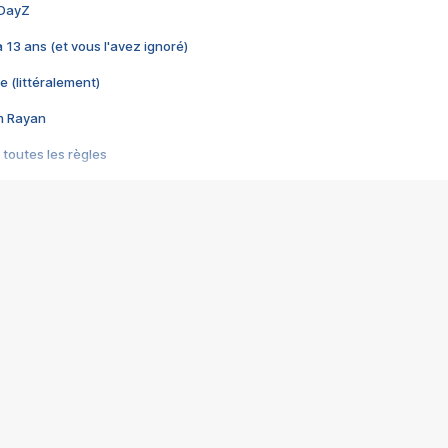
 DayZ
 a 13 ans (et vous l'avez ignoré)
e (littéralement)
im Rayan
 toutes les règles
s les jeux vidéo
us choquant de Rockstar ? - Le scandale BULLY
e plus moche de Steam
du RÊVE tourne au CAUCHEMAR
pendant 8 heures
it… à tort
umiliés par un jeu vidéo
ire - Final Fantasy 8