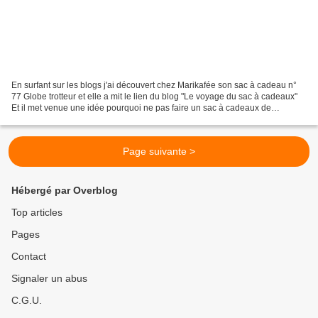
En surfant sur les blogs j'ai découvert chez Marikafée son sac à cadeau n°
77 Globe trotteur et elle a mit le lien du blog "Le voyage du sac à cadeaux"
Et il met venue une idée pourquoi ne pas faire un sac à cadeaux de
brodeuses et il doit voyager de...
Page suivante >
Hébergé par Overblog
Top articles
Pages
Contact
Signaler un abus
C.G.U.