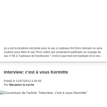
ça y est la broderie est prete pour le sac à cadeaux 94 Donc demain ce sera
couture pour faire le sac Pour celles qui voudraient participer au voyage du
sac n°94 à "cadeaux de brodeuses " c'est ici que tout est expliqué et si vous
voulez participer laisser...
Interview: c'est à vous Kermitte
Publié le 21/07/2012 à 05:00
Par
Marquise la vache