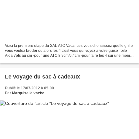
Voici la première étape du SAL ATC Vacances vous choississez quelle grille
vous voulez broder ou alors les 4 c'est vous qui voyez à votre guise Toile
Aida 7pts au cm -pour une ATC 8.9cm/6.4cm -pour faire les 4 sur une même
toile 18cm/13cm pour les couleurs...
Le voyage du sac à cadeaux
Publié le 17/07/2012 à 05:00
Par
Marquise la vache