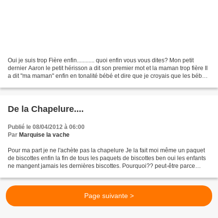
Oui je suis trop Fière enfin............ quoi enfin vous vous dites? Mon petit
dernier Aaron le petit hérisson a dit son premier mot et la maman trop fière Il
a dit "ma maman" enfin en tonalité bébé et dire que je croyais que les bébés
ne savaient dire...
De la Chapelure....
Publié le 08/04/2012 à 06:00
Par
Marquise la vache
Pour ma part je ne l'achète pas la chapelure Je la fait moi même un paquet
de biscottes enfin la fin de tous les paquets de biscottes ben oui les enfants
ne mangent jamais les dernières biscottes. Pourquoi?? peut-être parce
qu'elles sont cassées à force...
Page suivante >