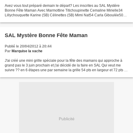
Avez vous tout préparé demain le départ? Les inscrites au SAL Mystère
Bonne Fête Maman Avec Marmottine Titichoupinette Cemaline Mirielle34
Lillychouquette Karine (SB) Célinettes (SB) Mimi Nat54 Carla Giboulée50
Evelyne Brigitte Vinsareva Dominique (SB)...
SAL Mystère Bonne Fête Maman
Publié le 20/04/2012 à 20:44
Par
Marquise la vache
J'ai créé une mini grille spéciale pour la fête des mamans qui approche à
grand pas le 3 juin prochain et j'ai décidé de la faire en SAL Qui veut me
suivre ?? en 6 étapes une par semaine la grille 54 pts en largeur et 72 pts en
hauteur le choix de la...
Publicité