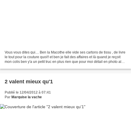
Vous vous dites qui.... Ben la Macothe elle vide ses cartons de tissu , de livre
le tout pour la couture quoi!! et ben je fait des affaires et là quand je reçoit
mon colis ben y'a un petit truc en plus rien que pour moi détail en photo alors
maintenant...
2 valent mieux qu'1
Publié le 12/04/2012 à 07:41
Par
Marquise la vache