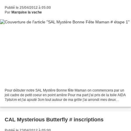
Publié le 25/04/2012 à 05:00
Par
Marquise la vache
Pour débuter notre SAL Mystère Bonne fête Maman on commencera par un
joli cadre de petit coeur en point arrière Pour ma part j'ai pris de la toile AIDA
7pts/cm et j'ai ajouté 3cm tout autour de ma grille j'ai arrondi mes deux
mesures 54pts largeur: 7,71cm...
CAL Mysterious Butterfly # inscriptions
Publié le 23/04/2012 à 05:00