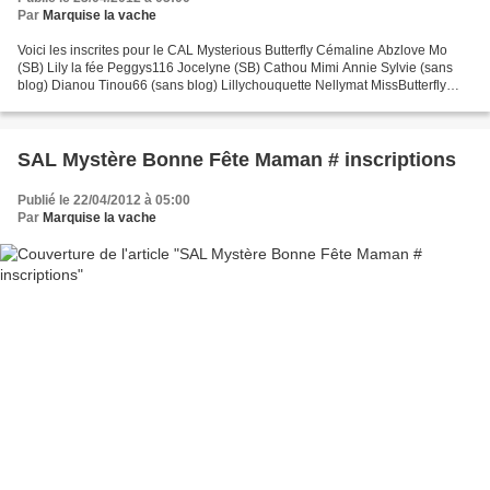
Par
Marquise la vache
Voici les inscrites pour le CAL Mysterious Butterfly Cémaline Abzlove Mo
(SB) Lily la fée Peggys116 Jocelyne (SB) Cathou Mimi Annie Sylvie (sans
blog) Dianou Tinou66 (sans blog) Lillychouquette Nellymat MissButterfly
Marquise la vache Petite question...
SAL Mystère Bonne Fête Maman # inscriptions
Publié le 22/04/2012 à 05:00
Par
Marquise la vache