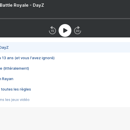
 Battle Royale - DayZ
 DayZ
 a 13 ans (et vous l'avez ignoré)
e (littéralement)
im Rayan
 toutes les règles
s les jeux vidéo
us choquant de Rockstar ? - Le scandale BULLY
e plus moche de Steam