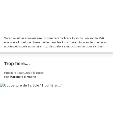
Sarah avait un anniversaire un mercredi de Mars Alors zou on sort la MAC
elle voulait quelque chose d'utile dans les tons roses. Du tissu fleuri et tissu
à pois(petits pois addicts) et hop deux étuis à mouchoirs un pour sa chambre
et un pour l'emmener...
Trop fière....
Publié le 11/04/2012 à 15:45
Par
Marquise la vache