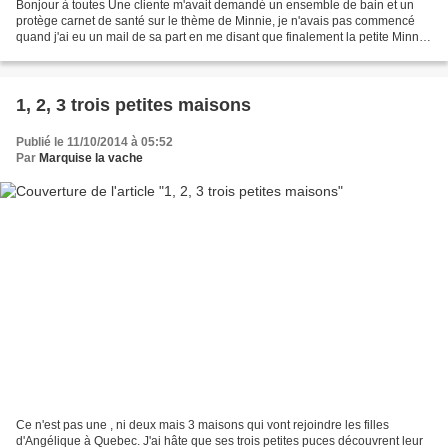
Bonjour à toutes Une cliente m'avait demandé un ensemble de bain et un
protège carnet de santé sur le thème de Minnie, je n'avais pas commencé
quand j'ai eu un mail de sa part en me disant que finalement la petite Minnie
serait un Mickey. De jolies broderies...
1, 2, 3 trois petites maisons
Publié le 11/10/2014 à 05:52
Par
Marquise la vache
Ce n'est pas une , ni deux mais 3 maisons qui vont rejoindre les filles
d'Angélique à Quebec. J'ai hâte que ses trois petites puces découvrent leur