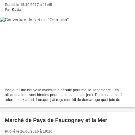
Publié le 15/10/2017 à 11:45
Par
Katia
Bonjour, Une nouvelle aventure a débuté pour moi le 1er octobre. Les
oik'animations sont idéales pour moi qui aime les jeux. De plus mes enfants
adorent eux aussi. Lorsque j ai reçu mon kit de démarrage quel joie de
recevoir autant de jeux en même temps....
Marché de Pays de Faucogney et la Mer
Publié le 26/06/2016 à 19:20