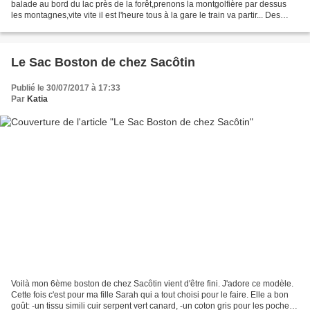
balade au bord du lac près de la forêt,prenons la montgolfière par dessus
les montagnes,vite vite il est l'heure tous à la gare le train va partir... Des
heures de jeux pour...
Le Sac Boston de chez Sacôtin
Publié le 30/07/2017 à 17:33
Par
Katia
Voilà mon 6ème boston de chez Sacôtin vient d'être fini. J'adore ce modèle.
Cette fois c'est pour ma fille Sarah qui a tout choisi pour le faire. Elle a bon
goût: -un tissu simili cuir serpent vert canard, -un coton gris pour les poches