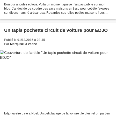
Bonjour à toutes et tous, Voilà un moment que je n'ai pas publié sur mon
blog. J'ai décidé de coudre des sacs maisons en tissu pour cet été j'expose
sur divers marché artisanaux. Regardez ces jolies petites maisons ! Les
enfants comme les adultes les...
Un tapis pochette circuit de voiture pour EDJO
Publié le 01/12/2016 à 08:45
Par
Marquise la vache
Edjo va être gâté à Noël. Un petit lavage de la voiture , le plein et on part en