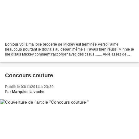
Bonjour Voilà ma jolie broderie de Mickey est terminée Perso j'aime
beaucoup pourtant je doutais au départ même si j'avais bien réussi Minnie je
me disais Mickey comment l'accorder avec des tissus ....... Ai-je assez de
tissu dans les tons bleus pour...
Concours couture
Publié le 03/11/2014 à 23:39
Par
Marquise la vache