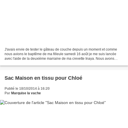
J'avais envie de tester le gâteau de couche depuis un moment et comme
nous avions le baptême de ma filleule samedi 16 août je me suis lancée
avec l'aide de la deuxième marraine de ma crevette Inaya. Nous avons
trouvé plein de jolies idées , plein de cadeaux...
Sac Maison en tissu pour Chloé
Publié le 18/10/2014 à 16:20
Par
Marquise la vache