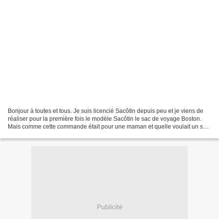
Bonjour à toutes et tous. Je suis licencié Sacôtin depuis peu et je viens de
réaliser pour la première fois le modèle Sacôtin le sac de voyage Boston.
Mais comme cette commande était pour une maman et quelle voulait un sac
à langer je me suis dit que...
Publicité