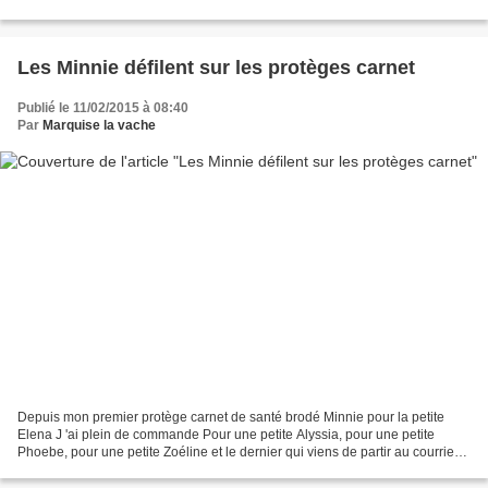
latérales -un...
Les Minnie défilent sur les protèges carnet
Publié le 11/02/2015 à 08:40
Par
Marquise la vache
Depuis mon premier protège carnet de santé brodé Minnie pour la petite
Elena J 'ai plein de commande Pour une petite Alyssia, pour une petite
Phoebe, pour une petite Zoéline et le dernier qui viens de partir au courrier
pour une petite Betül Et j'ai déjà...