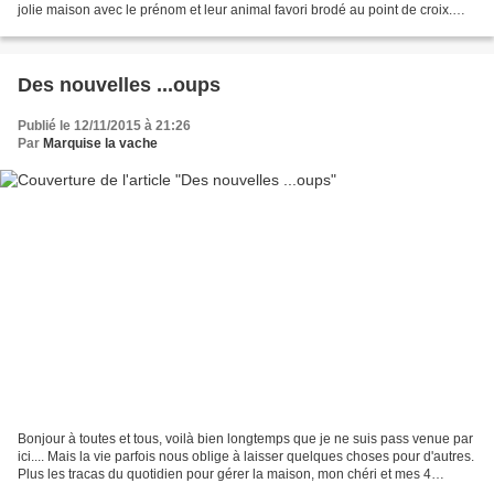
jolie maison avec le prénom et leur animal favori brodé au point de croix.
Une jolie maison verte pour...
Des nouvelles ...oups
Publié le 12/11/2015 à 21:26
Par
Marquise la vache
Bonjour à toutes et tous, voilà bien longtemps que je ne suis pass venue par
ici.... Mais la vie parfois nous oblige à laisser quelques choses pour d'autres.
Plus les tracas du quotidien pour gérer la maison, mon chéri et mes 4
crapules..... Ma petite...