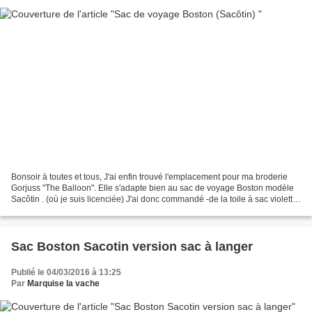
Bonsoir à toutes et tous, J'ai enfin trouvé l'emplacement pour ma broderie
Gorjuss "The Balloon". Elle s'adapte bien au sac de voyage Boston modèle
Sacôtin . (où je suis licenciée) J'ai donc commandé -de la toile à sac violette
et du tissu coton paintbrush...
Sac Boston Sacotin version sac à langer
Publié le 04/03/2016 à 13:25
Par
Marquise la vache