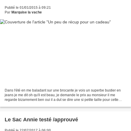
Publié le 01/01/2015 à 09:21
Par
Marquise la vache
Dans l'été en me baladant sur une brocante je vois un superbe bustier en
jeans je me dit oh qu'il est beau, je demande le prix au monsieur il me
regarde bizarrement ben oui il a dut se dire une si petite taille pour cette
dame hihihi et quand je lui ai...
Le Sac Annie testé /approuvé
Publié le 22/07/2017 à 06:00