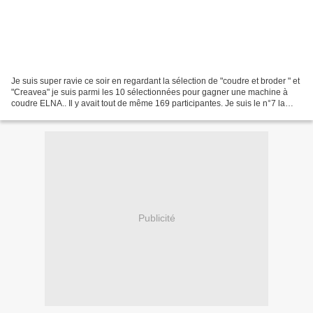
Je suis super ravie ce soir en regardant la sélection de "coudre et broder " et
"Creavea" je suis parmi les 10 sélectionnées pour gagner une machine à
coudre ELNA.. Il y avait tout de même 169 participantes. Je suis le n°7 la
housse de machine à coudre...
Publicité