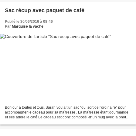
Sac récup avec paquet de café
Publié le 30/06/2016 à 08:46
Par
Marquise la vache
Bonjour à toutes et tous, Sarah voulait un sac "qui sort de l'ordinaire" pour
accompagner le cadeau pour sa maîtresse . La maîtresse étant gourmande
et elle adore le café Le cadeau est donc composé -d' un mug avec la photo
de classe dessus -d' un paquet...