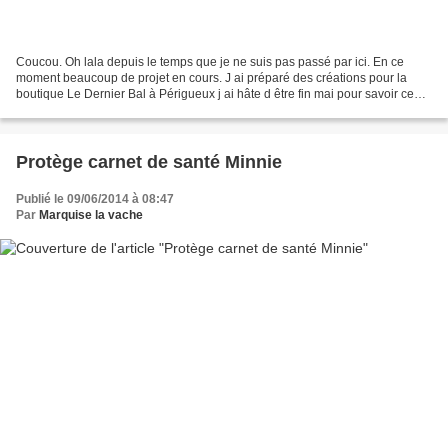
Coucou. Oh lala depuis le temps que je ne suis pas passé par ici. En ce
moment beaucoup de projet en cours. J ai préparé des créations pour la
boutique Le Dernier Bal à Périgueux j ai hâte d être fin mai pour savoir ce
que ça donne. Un projet d ouverture...
Protège carnet de santé Minnie
Publié le 09/06/2014 à 08:47
Par
Marquise la vache