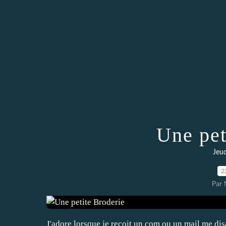
Une pet
Jeud
2
Par 
J'adore lorsque je reçoit un com ou un mail me disa