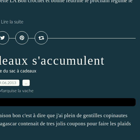
elette LA Bon crochet et bonne feutrine le prochain légume le
Lire la suite
deaux s'accumulent
e du sac à cadeaux
9.06.2013
…
Marquise la vache
aison bon c'est à dire que j'ai plein de gentilles copinautes
ascar contenait de tres jolis coupons pour faire les plaids