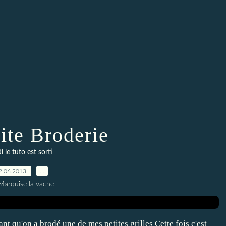
ite Broderie
i le tuto est sorti
2.06.2013
…
Marquise la vache
nt qu'on a brodé une de mes petites grilles Cette fois c'est