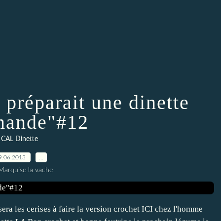
 préparait une dinette
mande"#12
CAL Dinette
9.06.2013
…
Marquise la vache
sera les cerises à faire la version crochet ICI chez l'homme