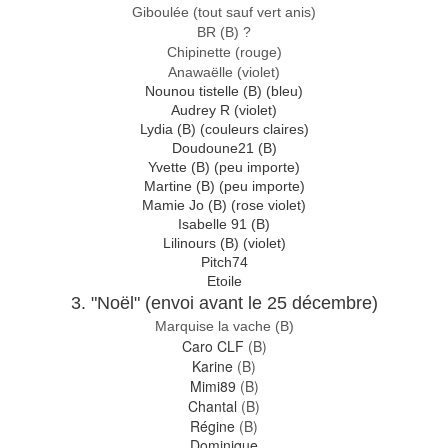
Giboulée (tout sauf vert anis)
BR (B) ?
Chipinette (rouge)
Anawaëlle (violet)
Nounou tistelle (B) (bleu)
Audrey R (violet)
Lydia (B) (couleurs claires)
Doudoune21 (B)
Yvette (B) (peu importe)
Martine (B) (peu importe)
Mamie Jo (B) (rose violet)
Isabelle 91 (B)
Lilinours (B) (violet)
Pitch74
Etoile
3. "Noël" (envoi avant le 25 décembre)
Marquise la vache (B)
Caro CLF
(B)
Karine
(B)
Mimi89
(B)
Chantal
(B)
Régine
(B)
Dominique