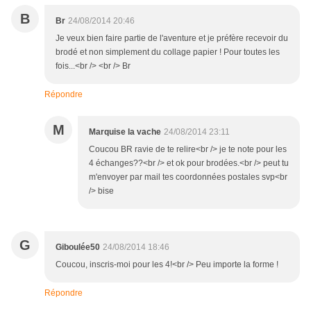
B
Br
24/08/2014 20:46
Je veux bien faire partie de l'aventure et je préfère recevoir du
brodé et non simplement du collage papier ! Pour toutes les
fois...<br /> <br /> Br
Répondre
M
Marquise la vache
24/08/2014 23:11
Coucou BR ravie de te relire<br /> je te note pour les
4 échanges??<br /> et ok pour brodées.<br /> peut tu
m'envoyer par mail tes coordonnées postales svp<br
/> bise
G
Giboulée50
24/08/2014 18:46
Coucou, inscris-moi pour les 4!<br /> Peu importe la forme !
Répondre