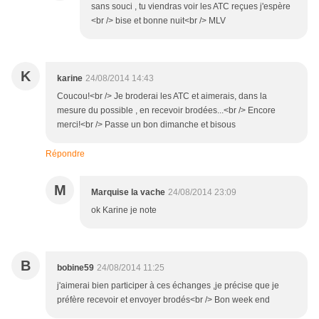
sans souci , tu viendras voir les ATC reçues j'espère
<br /> bise et bonne nuit<br /> MLV
K
karine
24/08/2014 14:43
Coucou!<br /> Je broderai les ATC et aimerais, dans la
mesure du possible , en recevoir brodées...<br /> Encore
merci!<br /> Passe un bon dimanche et bisous
Répondre
M
Marquise la vache
24/08/2014 23:09
ok Karine je note
B
bobine59
24/08/2014 11:25
j'aimerai bien participer à ces échanges ,je précise que je
préfère recevoir et envoyer brodés<br /> Bon week end