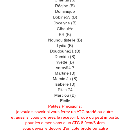
Chantal
(B)
Régine
(B)
Dominique
Bobine59 (B)
Jocelyne (B)
Giboulée
BR (B)
Nounou tistelle (B)
Lydia (B)
Doudoune21 (B)
Domido (B)
Yvette (B)
Verov94 ?
Martine (B)
Mamie Jo (B)
Isabelle (B)
Pitch 74
Martilou (B)
Etoile
Petites Précisions:
je voulais savoir si vous ferez un ATC brodé ou autre.
et aussi si vous préférez le recevoir brodé ou peut importe
.
pour les dimensions d'un ATC 8.9cm/6.4cm
vous devez le décoré d'un coté brodé ou autre