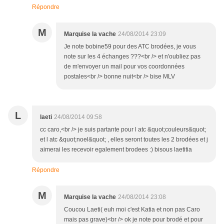
Répondre
M
Marquise la vache
24/08/2014 23:09
Je note bobine59 pour des ATC brodées, je vous
note sur les 4 échanges ???<br /> et n'oubliez pas
de m'envoyer un mail pour vos coordonnées
postales<br /> bonne nuit<br /> bise MLV
L
laeti
24/08/2014 09:58
cc caro,<br /> je suis partante pour l atc &quot;couleurs&quot;
et l atc &quot;noel&quot; , elles seront toutes les 2 brodées et j
aimerai les recevoir egalement brodees :) bisous laetitia
Répondre
M
Marquise la vache
24/08/2014 23:08
Coucou Laeti( euh moi c'est Katia et non pas Caro
mais pas grave)<br /> ok je note pour brodé et pour