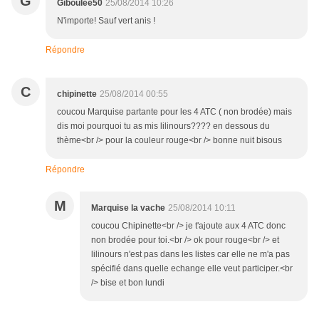
G
Giboulée50
25/08/2014 10:26
N'importe! Sauf vert anis !
Répondre
C
chipinette
25/08/2014 00:55
coucou Marquise partante pour les 4 ATC ( non brodée) mais
dis moi pourquoi tu as mis lilinours???? en dessous du
thème<br /> pour la couleur rouge<br /> bonne nuit bisous
Répondre
M
Marquise la vache
25/08/2014 10:11
coucou Chipinette<br /> je t'ajoute aux 4 ATC donc
non brodée pour toi.<br /> ok pour rouge<br /> et
lilinours n'est pas dans les listes car elle ne m'a pas
spécifié dans quelle echange elle veut participer.<br
/> bise et bon lundi