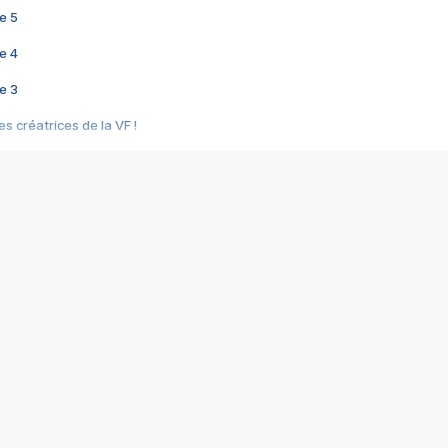
e 5
e 4
e 3
s créatrices de la VF !
e 2
e 1
e Mektoub My Love arrive enfin ! Rencontre avec Shaïn Boumedine et Sal
i : après Toni en famille
elle réalise le bouleversant Dites lui que je l'aime
ais ! Rencontre autour de Vie privée de Rebecca Zlotowski
 de Marguerite, Grave... Rencontre avec Ella Rumpf
 Les Rêveurs, un film intime sur la santé mentale