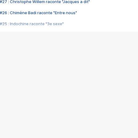
#27 : Christophe Willem raconte "Jacques a dit"
#26 : Chimène Badi raconte "Entre nous"
#25 : Indochine raconte "3e sexe"
#24 : Zaho raconte "C'est chelou"
#23 : Patrick Bruel raconte "Au café des délices"
#22 : Kyo raconte "Le chemin"
#21 : Nolwenn Leroy raconte "Cassé"
#20 : Patrick Hernandez raconte "Born to be alive"
#19 : Lorie raconte "Près de moi"
#18 : Michael Jones raconte "A nos actes manqués" (avec Jean-Jacque
#17 : Khaled raconte "Aïcha"
#16 : Corneille raconte "Parce qu'on vient de loin"
#15 : Indochine raconte "L'aventurier"